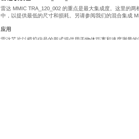
雷达 MMIC TRA_120_002 的重点是最大集成度。
这里的两
中，以提供最低的尺寸和损耗。
另请参阅我们的混合集成 MMIC
应用
雷达芯片以模拟信号的形式提供用于物体距离和速度测量的
表面的调查、层厚度的测量和被测物体的其他特性。
120
系统。
通过使用介电透镜或反射镜，范围可以增加到 100 
没有处理 PCB 上的高频
高频雷达信号已经在雷达前端 IC 中转换为较低频率。
IC
PCB 上对所有信号进行路由和信号处理。
因此，它可以在标准
定、频率调制和 AD 转换。